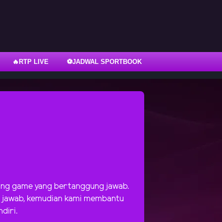
🔥RTP LIVE
⚽️JADWAL SPORTBOOK
ong game yang bertanggung jawab.
 jawab, kemudian kami membantu
diri.